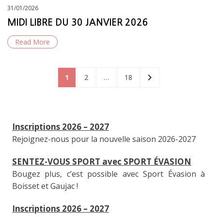
Posted
31/01/2026
on
MIDI LIBRE DU 30 JANVIER 2026
Read More
Pagination
PAGE
PAGE
PAGE
NEXT
1
2
…
18
PAGE
des
Inscriptions 2026 – 2027
publications
Rejoignez-nous pour la nouvelle saison 2026-2027
SENTEZ-VOUS SPORT avec SPORT ÉVASION
Bougez plus, c’est possible avec Sport Évasion à
Boisset et Gaujac !
Inscriptions 2026 – 2027
Rejoignez-nous pour la nouvelle saison 2026-2027