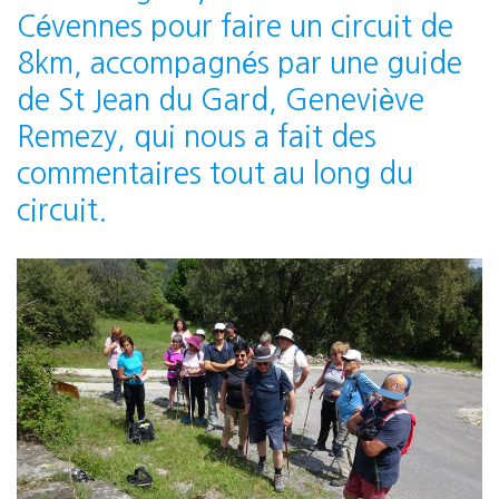
Cévennes pour faire un circuit de
8km, accompagnés par une guide
de St Jean du Gard, Geneviève
Remezy, qui nous a fait des
commentaires tout au long du
circuit.