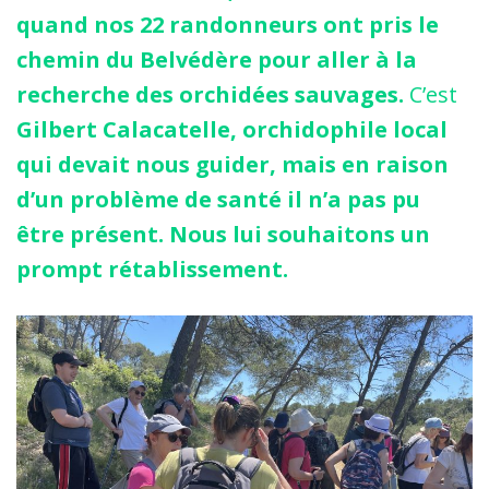
quand nos 22 randonneurs ont pris le
chemin du Belvédère pour aller à la
recherche des orchidées sauvages.
C’est
Gilbert Calacatelle, orchidophile local
qui devait nous guider, mais en raison
d’un problème de santé il n’a pas pu
être présent. Nous lui souhaitons un
prompt rétablissement.