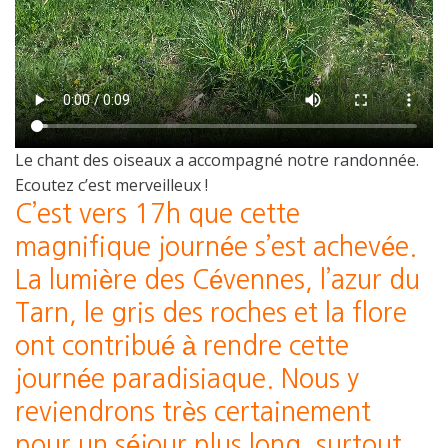
Le chant des oiseaux a accompagné notre randonnée.
Ecoutez c’est merveilleux !
C’est vers 17h que cette
magnifique journée s’est achevée.
La lumière des Cévennes, l’azur du
Tarn, le gris des roches et la flore
ont contribué à rendre cette
journée paradisiaque. Nous y
reviendrons très certainement
pour un séjour plus long, surtout