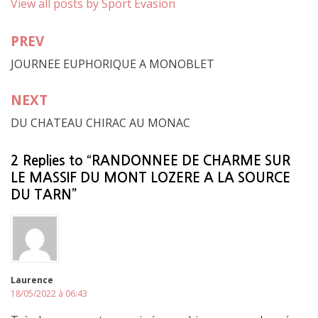
View all posts by Sport Evasion
PREV
Navigation
JOURNEE EUPHORIQUE A MONOBLET
de
l’article
NEXT
DU CHATEAU CHIRAC AU MONAC
2 Replies to “RANDONNEE DE CHARME SUR
LE MASSIF DU MONT LOZERE A LA SOURCE
DU TARN”
Laurence
18/05/2022 à 06:43