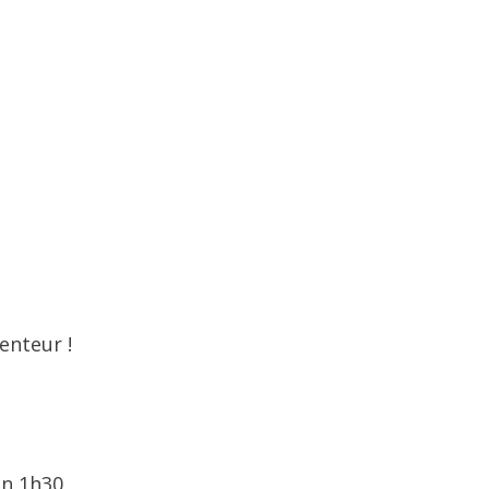
enteur !
on 1h30